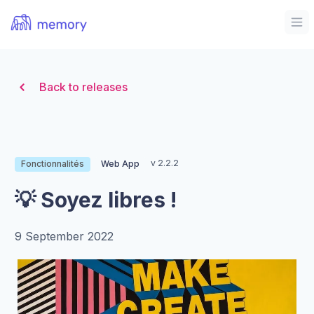
Organization Logo
Op
Back to releases
v 2.2.2
Fonctionnalités
Web App
💡 Soyez libres !
9 September 2022