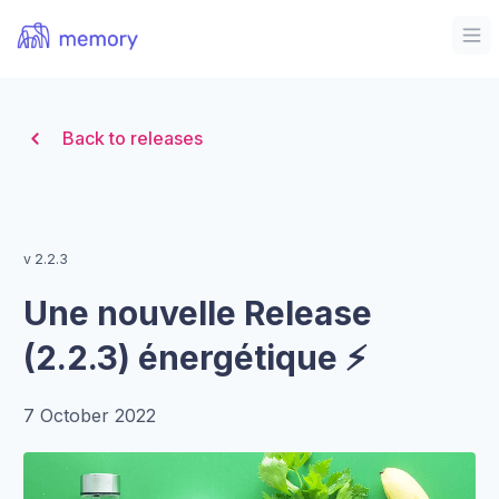
Organization Logo
Op
Back to releases
v 2.2.3
Une nouvelle Release
(2.2.3) énergétique ⚡
7 October 2022